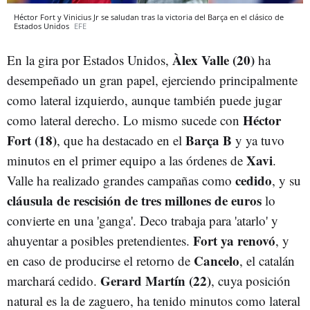
Héctor Fort y Vinicius Jr se saludan tras la victoria del Barça en el clásico de
Estados Unidos
EFE
Àlex Valle (20)
En la gira por Estados Unidos,
ha
desempeñado un gran papel, ejerciendo principalmente
como lateral izquierdo, aunque también puede jugar
Héctor
como lateral derecho. Lo mismo sucede con
Fort (18)
Barça B
, que ha destacado en el
y ya tuvo
Xavi
minutos en el primer equipo a las órdenes de
.
cedido
Valle ha realizado grandes campañas como
, y su
cláusula de rescisión de tres millones de euros
lo
convierte en una 'ganga'. Deco trabaja para 'atarlo' y
Fort ya renovó
ahuyentar a posibles pretendientes.
, y
Cancelo
en caso de producirse el retorno de
, el catalán
Gerard Martín (22)
marchará cedido.
, cuya posición
natural es la de zaguero, ha tenido minutos como lateral