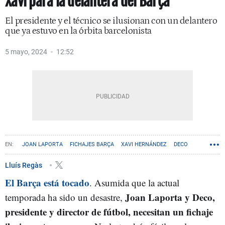
Xavi para la delantera del Barça
El presidente y el técnico se ilusionan con un delantero
que ya estuvo en la órbita barcelonista
5 mayo, 2024
12:52
JOAN LAPORTA
FICHAJES BARÇA
XAVI HERNÁNDEZ
DECO
Lluís Regàs
El Barça está tocado
. Asumida que la actual
Joan Laporta y Deco,
temporada ha sido un desastre,
presidente y director de fútbol, necesitan un fichaje