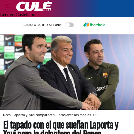
Leer en Castellano
Pásate al MODO AHORRO
Deco, Laporta y Xavi comparecen juntos ante los medios
EFE
El tapado con el que sueñan Laporta y