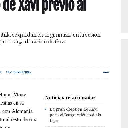
de Xavi previo al
tilla se quedan en el gimnasio en la sesión
baja de larga duración de Gavi
A
XAVI HERNÁNDEZ
Marc-
elona.
Noticias relacionadas
estias en la
La gran obsesión de Xavi
A con Alemania,
para el Barça-Atlético de la
o al resto de sus
Liga
ón de