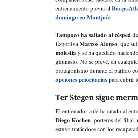
Barça-Atlé
entrenamiento previa al
domingo en Montjuïc
.
Tampoco ha saltado al césped
de
Marcos Alonso
Esportiva
, que su
molestia
y se ha quedado haciendo
gimnasio. No se prevé, en cualquie
protagonismo durante el partido c
opciones prioritarias
para cubrir t
Ter Stegen sigue mer
El entrenador culé ha citado al ent
Diego Kochen
, porteros del filial
estuvo tratándose con los recupera