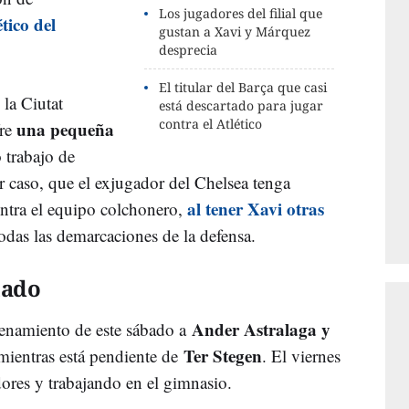
Los jugadores del filial que
tico del
gustan a Xavi y Márquez
desprecia
El titular del Barça que casi
 la Ciutat
está descartado para jugar
contra el Atlético
una pequeña
fre
 trabajo de
r caso, que el exjugador del Chelsea tenga
al tener Xavi otras
ontra el equipo colchonero,
odas las demarcaciones de la defensa.
mado
Ander Astralaga y
renamiento de este sábado a
Ter Stegen
, mientras está pendiente de
. El viernes
dores y trabajando en el gimnasio.