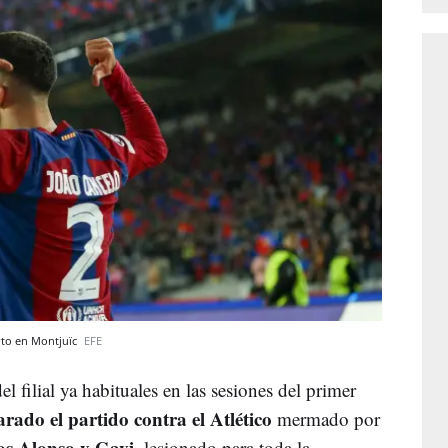
orto en Montjuïc
EFE
l filial ya habituales en las sesiones del primer
rado el partido contra el Atlético
mermado por
os Alonso y Gavi
, lesionado para toda la