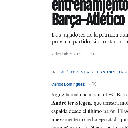
entrenamiento 
Barça-Atlético
Dos jugadores de la primera plan
previa al partido, sin contar la 
2 diciembre, 2023
12:08
ATLÉTICO DE MADRID
TER STEGEN
LALIG
Carlos Domínguez
Sigue la mala pata para el FC Barc
André ter Stegen
, que arrastra mol
espalda desde el último parón FiF
nuevamente no se ha ejercitado junt
compañeros este sábado, en la sesi