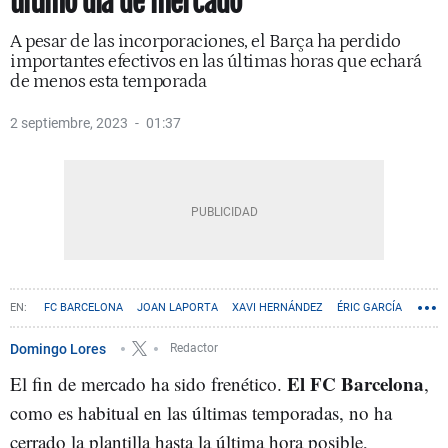
último día de mercado
A pesar de las incorporaciones, el Barça ha perdido
importantes efectivos en las últimas horas que echará
de menos esta temporada
2 septiembre, 2023
01:37
FC BARCELONA
JOAN LAPORTA
XAVI HERNÁNDEZ
ÉRIC GARCÍA
ABDE EZZALZOULI
Domingo Lores
Redactor
El FC Barcelona
El fin de mercado ha sido frenético.
,
como es habitual en las últimas temporadas, no ha
cerrado la plantilla hasta la última hora posible,