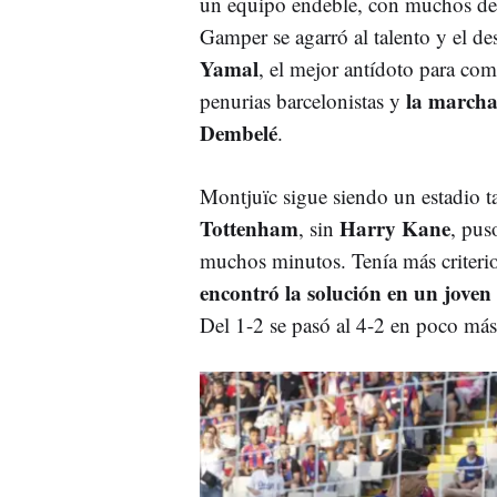
un equipo endeble, con muchos desa
Gamper se agarró al talento y el d
Yamal
, el mejor antídoto para comb
la march
penurias barcelonistas y
Dembelé
.
Montjuïc sigue siendo un estadio t
Tottenham
Harry Kane
, sin
, pus
muchos minutos. Tenía más criterio
encontró la solución en un joven
Del 1-2 se pasó al 4-2 en poco má