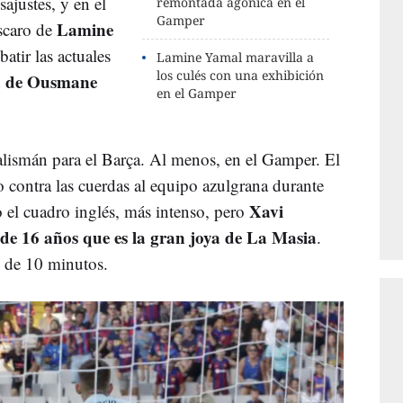
justes, y en el
remontada agónica en el
Gamper
Lamine
escaro de
atir las actuales
Lamine Yamal maravilla a
los culés con una exhibición
a de Ousmane
en el Gamper
alismán para el Barça. Al menos, en el Gamper. El
o contra las cuerdas al equipo azulgrana durante
Xavi
 el cuadro inglés, más intenso, pero
 de 16 años que es la gran joya de La Masia
.
s de 10 minutos.