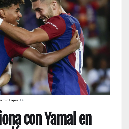
 Fermín López
EFE
siona con Yamal en