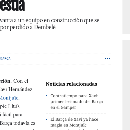
estía
levanta a un equipo en construcción que se
a por perdido a Dembelé
 BARÇA
cción
. Con el
Noticias relacionadas
Xavi Hernández
Contratiempo para Xavi:
Montjuïc
.
primer lesionado del Barça
pic Lluís
en el Gamper
 fácil para
El Barça de Xavi ya hace
Barça todavía es
magia en Montjuïc: