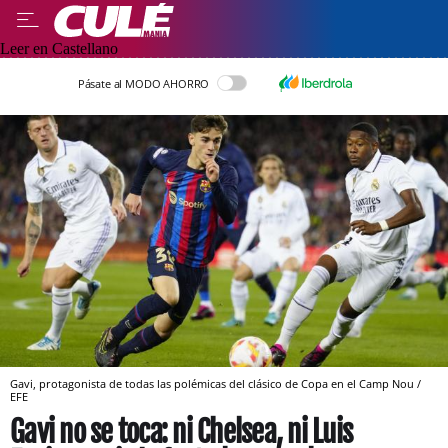
Leer en Castellano
Pásate al MODO AHORRO
Gavi, protagonista de todas las polémicas del clásico de Copa en el Camp Nou /
EFE
Gavi no se toca: ni Chelsea, ni Luis