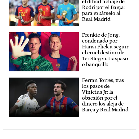
el difícil fichaje de
Rodri por el Barça:
para robárselo al
Real Madrid
Frenkie de Jong,
condenado por
Hansi Flick a seguir
el cruel destino de
Ter Stegen: traspaso
o banquillo
Ferran Torres, tras
los pasos de
Vinicius Jr: la
obsesión por el
dinero los aleja de
Barça y Real Madrid