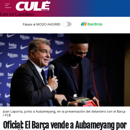
Leer en Castellano
Pásate al MODO AHORRO
Joan Laporta, junto a Aubameyang, en la presentación del delantero con el Barça
/ FCB
Oficial: El Barça vende a Aubameyang por