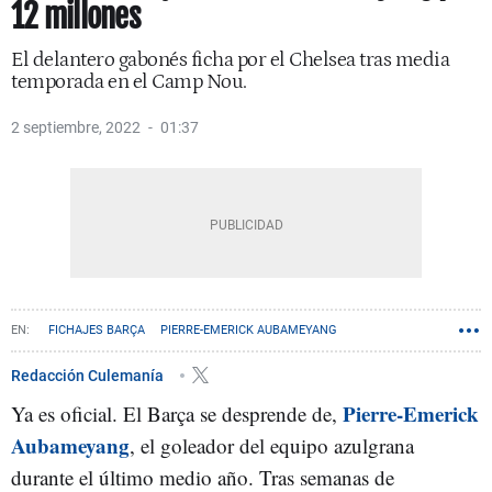
12 millones
El delantero gabonés ficha por el Chelsea tras media
temporada en el Camp Nou.
2 septiembre, 2022
01:37
FICHAJES BARÇA
PIERRE-EMERICK AUBAMEYANG
MARCOS ALONSO
Redacción Culemanía
Pierre-Emerick
Ya es oficial. El Barça se desprende de,
Aubameyang
, el goleador del equipo azulgrana
durante el último medio año. Tras semanas de