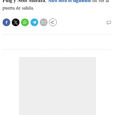
Puig y Neto Murara
Nico será el siguiente
,
en ver la
puerta de salida.