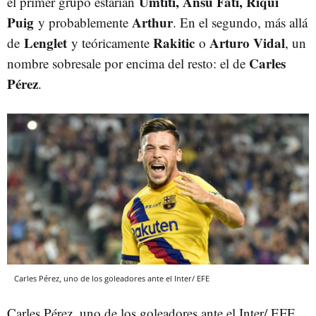
Umtiti, Ansu Fati, Riqui
el primer grupo estarían
Puig
Arthur
y probablemente
. En el segundo, más allá
Lenglet
Rakitic
Arturo Vidal
de
y teóricamente
o
, un
Carles
nombre sobresale por encima del resto: el de
Pérez
.
Carles Pérez, uno de los goleadores ante el Inter/ EFE
Carles Pérez, uno de los goleadores ante el Inter/ EFE