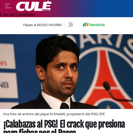
Leer en Castellano
Pásate al MODO AHORRO
Una foto de archivo del jeque Al Khelaïfi, propietario del PSG/ EFE
¡Calabazas al PSG! El crack que presiona