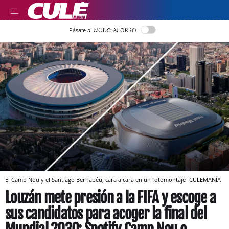
LLEGIR EN CATALÀ
Pásate al MODO AHORRO
El Camp Nou y el Santiago Bernabéu, cara a cara en un fotomontaje
CULEMANÍA
Louzán mete presión a la FIFA y escoge a
sus candidatos para acoger la final del