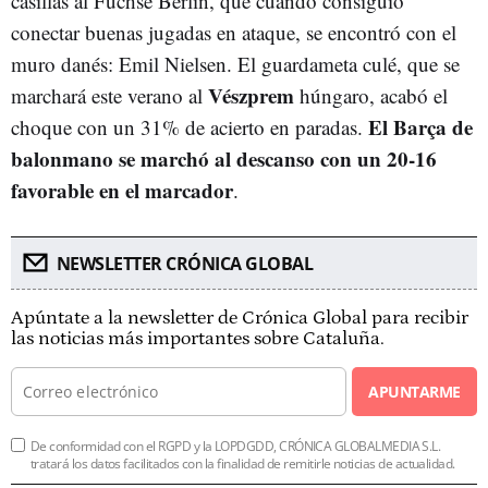
casillas al Füchse Berlín, que cuando consiguió
conectar buenas jugadas en ataque, se encontró con el
muro danés: Emil Nielsen. El guardameta culé, que se
Vészprem
marchará este verano al
húngaro, acabó el
El Barça de
choque con un 31% de acierto en paradas.
balonmano se marchó al descanso con un 20-16
favorable en el marcador
.
NEWSLETTER CRÓNICA GLOBAL
Apúntate a la newsletter de Crónica Global para recibir
las noticias más importantes sobre Cataluña.
APUNTARME
De conformidad con el RGPD y la LOPDGDD, CRÓNICA GLOBALMEDIA S.L.
tratará los datos facilitados con la finalidad de remitirle noticias de actualidad.