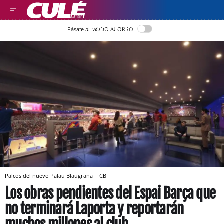
LLEGIR EN CATALÀ
Pásate al MODO AHORRO
Palcos del nuevo Palau Blaugrana
FCB
Los obras pendientes del Espai Barça que
no terminará Laporta y reportarán