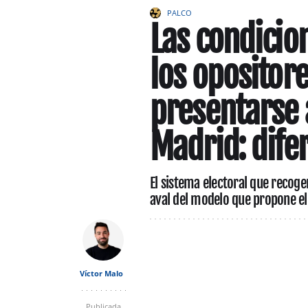
PALCO
Las condicio
los opositore
presentarse a
Madrid: dife
El sistema electoral que recoge
aval del modelo que propone el
Víctor Malo
Publicada