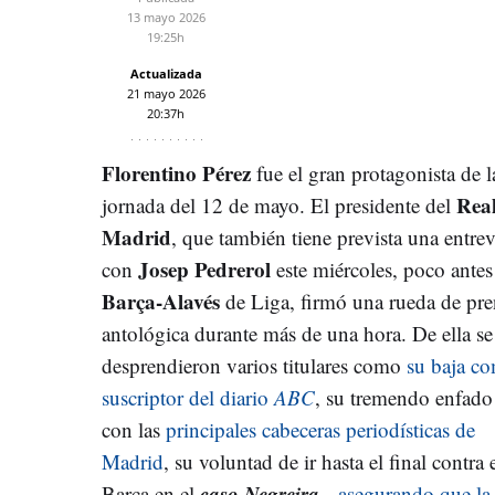
13 mayo 2026
19:25h
Actualizada
21 mayo 2026
20:37h
Florentino
Pérez
fue el gran protagonista de l
Rea
jornada del 12 de mayo. El presidente del
Madrid
, que también tiene prevista una entrev
Josep
Pedrerol
con
este miércoles, poco antes
Barça-Alavés
de Liga, firmó una rueda de pre
antológica durante más de una hora. De ella se
desprendieron varios titulares como
su baja c
suscriptor del diario
ABC
, su tremendo enfado
con las
principales cabeceras periodísticas de
Madrid
, su voluntad de ir hasta el final contra 
caso Negreira
Barça en el
--
asegurando que la