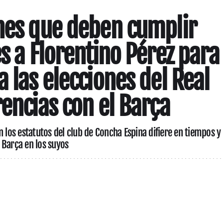
nes que deben cumplir
s a Florentino Pérez para
 las elecciones del Real
rencias con el Barça
n los estatutos del club de Concha Espina difiere en tiempos y
 Barça en los suyos