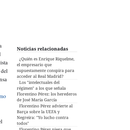
a
Noticias relacionadas
l
¿Quién es Enrique Riquelme,
ista
el empresario que
 del
supuestamente conspira para
acceder al Real Madrid?
nsa
Los "intelectuales del
régimen" a los que señala
Florentino Pérez: los herederos
omo
de José María García
Florentino Pérez advierte al
Barça sobre la UEFA y
Negreira: "Yo lucho contra
el
todos"
Florentino Pérez niega que