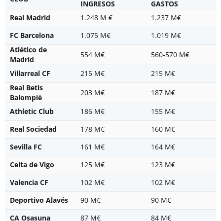
INGRESOS
GASTOS
Real Madrid
1.248 M €
1.237 M€
FC Barcelona
1.075 M€
1.019 M€
Atlético de
554 M€
560-570 M€
Madrid
Villarreal CF
215 M€
215 M€
Real Betis
203 M€
187 M€
Balompié
Athletic Club
186 M€
155 M€
Real Sociedad
178 M€
160 M€
Sevilla FC
161 M€
164 M€
Celta de Vigo
125 M€
123 M€
Valencia CF
102 M€
102 M€
Deportivo Alavés
90 M€
90 M€
CA Osasuna
87 M€
84 M€