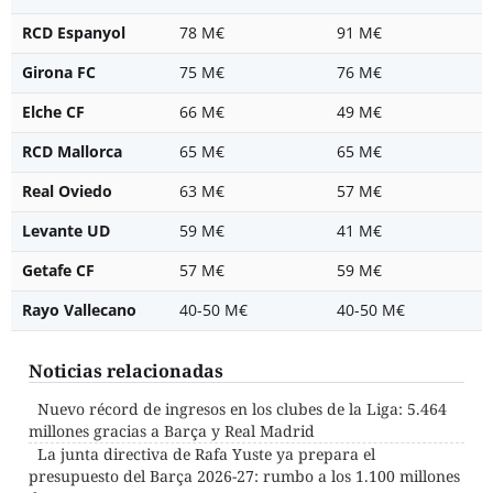
RCD Espanyol
78 M€
91 M€
Girona FC
75 M€
76 M€
Elche CF
66 M€
49 M€
RCD Mallorca
65 M€
65 M€
Real Oviedo
63 M€
57 M€
Levante UD
59 M€
41 M€
Getafe CF
57 M€
59 M€
Rayo Vallecano
40-50 M€
40-50 M€
Noticias relacionadas
Nuevo récord de ingresos en los clubes de la Liga: 5.464
millones gracias a Barça y Real Madrid
La junta directiva de Rafa Yuste ya prepara el
presupuesto del Barça 2026-27: rumbo a los 1.100 millones