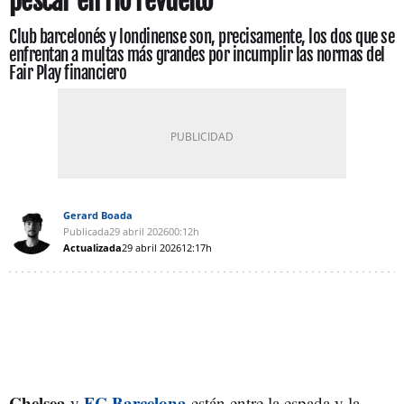
pescar en río revuelto
Club barcelonés y londinense son, precisamente, los dos que se
enfrentan a multas más grandes por incumplir las normas del
Fair Play financiero
Gerard Boada
Publicada
29 abril 2026
00:12h
Actualizada
29 abril 2026
12:17h
Chelsea
FC Barcelona
y
están entre la espada y la