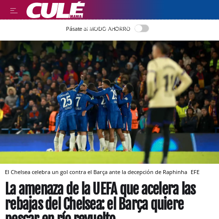
LLEGIR EN CATALÀ
Pásate al MODO AHORRO
El Chelsea celebra un gol contra el Barça ante la decepción de Raphinha
EFE
La amenaza de la UEFA que acelera las
rebajas del Chelsea: el Barça quiere