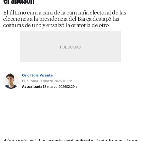
el abusón
El último cara a cara de la campaña electoral de las
elecciones a la presidencia del Barça destapó las
costuras de uno y ensalzó la oratoria de otro
Oriol Solé Vicente
Publicada
13 marzo 2026
01:52h
Actualizada
13 marzo 2026
02:29h
La suerte está echada
Alea iacta est
.
. Este jueves, Joan