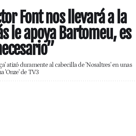
tor Font nos llevará a la
s le apoya Bartomeu, es
necesario”
ça' atizó duramente al cabecilla de 'Nosaltres' en unas
a 'Onze' de TV3