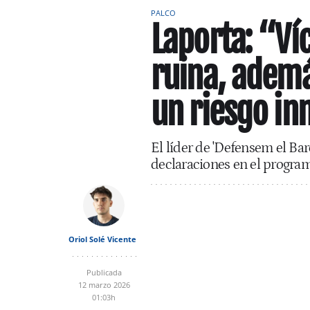
PALCO
Laporta: “Víc
ruina, ademá
un riesgo in
El líder de 'Defensem el Bar
declaraciones en el program
Oriol Solé Vicente
Publicada
12 marzo 2026
01:03h