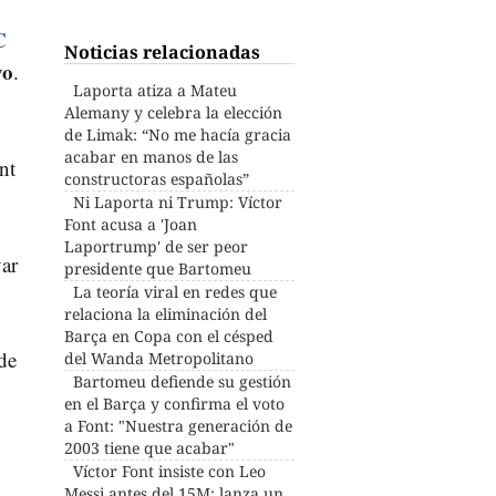
C
Noticias relacionadas
vo
.
Laporta atiza a Mateu
Alemany y celebra la elección
de Limak: “No me hacía gracia
acabar en manos de las
nt
constructoras españolas”
Ni Laporta ni Trump: Víctor
Font acusa a 'Joan
Laportrump' de ser peor
var
presidente que Bartomeu
La teoría viral en redes que
relaciona la eliminación del
Barça en Copa con el césped
de
del Wanda Metropolitano
Bartomeu defiende su gestión
en el Barça y confirma el voto
a Font: "Nuestra generación de
2003 tiene que acabar"
o
Víctor Font insiste con Leo
Messi antes del 15M: lanza un