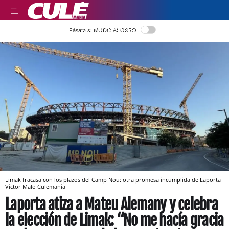
LEER EN CASTELLANO
Pásate al MODO AHORRO
Limak fracasa con los plazos del Camp Nou: otra promesa incumplida de Laporta
Víctor Malo
Culemanía
Laporta atiza a Mateu Alemany y celebra
la elección de Limak: “No me hacía gracia