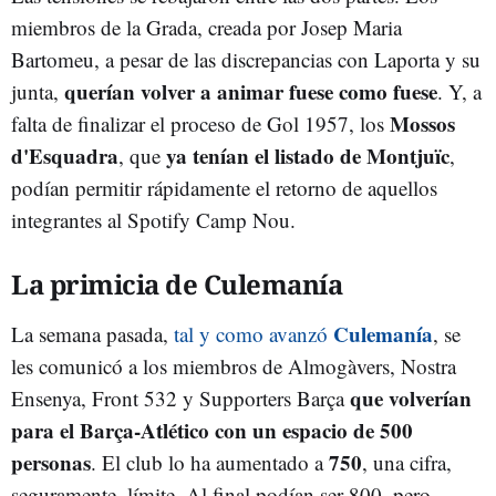
miembros de la Grada, creada por Josep Maria
Bartomeu, a pesar de las discrepancias con Laporta y su
querían volver a animar fuese como fuese
junta,
. Y, a
Mossos
falta de finalizar el proceso de Gol 1957, los
d'Esquadra
ya tenían el listado de Montjuïc
, que
,
podían permitir rápidamente el retorno de aquellos
integrantes al Spotify Camp Nou.
La primicia de Culemanía
Culemanía
La semana pasada,
tal y como avanzó
, se
les comunicó a los miembros de Almogàvers, Nostra
que volverían
Ensenya, Front 532 y Supporters Barça
para el Barça-Atlético con un espacio de 500
personas
750
. El club lo ha aumentado a
, una cifra,
seguramente, límite. Al final podían ser 800, pero