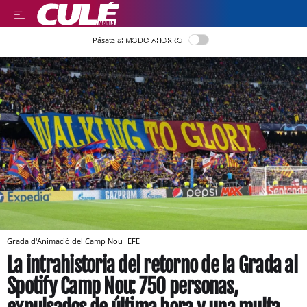
LEER EN CASTELLANO
Pásate al MODO AHORRO
Grada d'Animació del Camp Nou
EFE
La intrahistoria del retorno de la Grada al
Spotify Camp Nou: 750 personas,