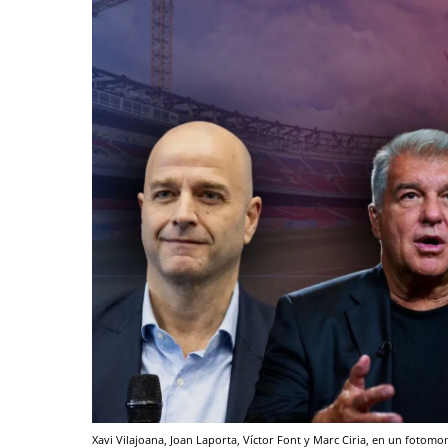
Xavi Vilajoana, Joan Laporta, Víctor Font y Marc Ciria, en un fotomo