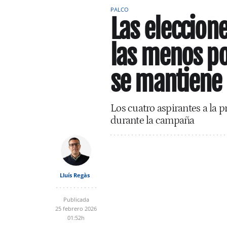
PALCO
Las eleccion
las menos pol
se mantiene
Los cuatro aspirantes a la p
durante la campaña
Lluís Regàs
Publicada
25 febrero 2026
01:52h