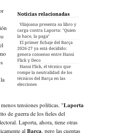
or
Noticias relacionadas
Vilajoana presenta su libro y
ión
carga contra Laporta: "Quien
ro
la hace, la paga"
El primer fichaje del Barça
el
2026-27 ya está decidido:
mo
genera consenso entre Hansi
Flick y Deco
os
Hansi Flick, el técnico que
rompe la neutralidad de los
técnicos del Barça en las
la
elecciones
Laporta
menos tensiones políticas. "
rito de guerra de los fieles del
lectoral. Laporta, ahora, tiene otras
Barça
icamente al
, pero las cuentas