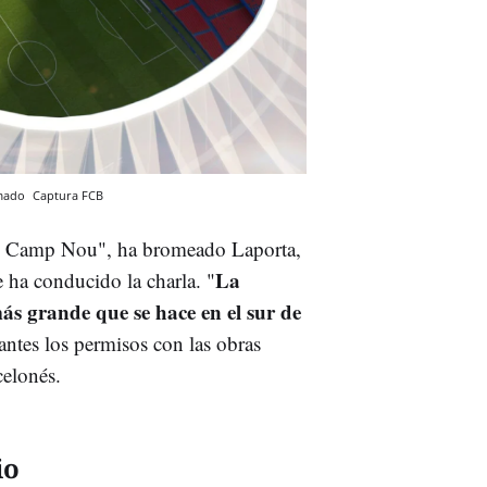
rmado
Captura
FCB
fy Camp Nou", ha bromeado Laporta,
La
 ha conducido la charla. "
s grande que se hace en el sur de
ntes los permisos con las obras
elonés.
io