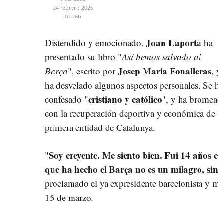
24 febrero 2026
02:26h
Joan Laporta
Distendido y emocionado.
ha
presentado su libro "
Así hemos salvado al
Josep Maria Fonalleras
Barça
", escrito por
, 
ha desvelado algunos aspectos personales. Se 
cristiano y católico
confesado "
", y ha brome
con la recuperación deportiva y económica de 
primera entidad de Catalunya.
Soy creyente. Me siento bien. Fui 14 años c
"
que ha hecho el Barça no es un milagro, sin
proclamado el ya expresidente barcelonista y m
15 de marzo.