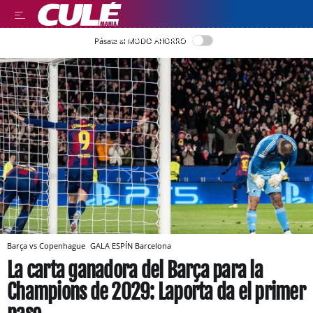
LEER EN CASTELLANO
Pásate al MODO AHORRO
Barça vs Copenhague
GALA ESPÍN
Barcelona
La carta ganadora del Barça para la
Champions de 2029: Laporta da el primer