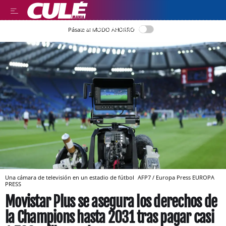
LEER EN CASTELLANO
Pásate al MODO AHORRO
Una cámara de televisión en un estadio de fútbol
AFP7 / Europa Press
EUROPA
PRESS
Movistar Plus se asegura los derechos de
la Champions hasta 2031 tras pagar casi