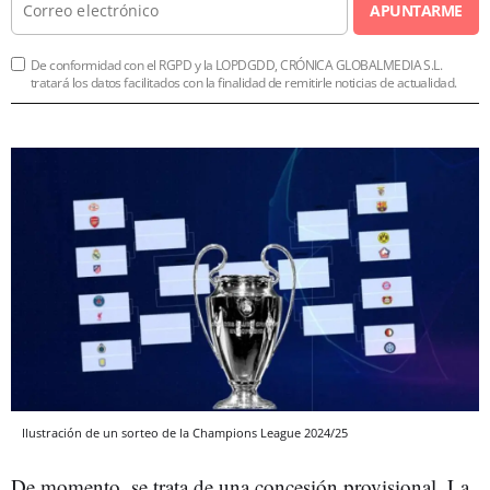
APUNTARME
De conformidad con el RGPD y la LOPDGDD, CRÓNICA GLOBALMEDIA S.L.
tratará los datos facilitados con la finalidad de remitirle noticias de actualidad.
Ilustración de un sorteo de la Champions League 2024/25
De momento, se trata de una concesión provisional. La