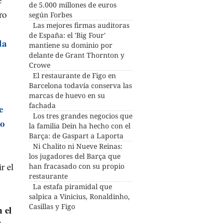
de 5.000 millones de euros
ro
según Forbes
Las mejores firmas auditoras
de España: el 'Big Four'
da
mantiene su dominio por
delante de Grant Thornton y
Crowe
El restaurante de Figo en
Barcelona todavía conserva las
marcas de huevo en su
fachada
e
Los tres grandes negocios que
to
la familia Dein ha hecho con el
Barça: de Gaspart a Laporta
Ni Chalito ni Nueve Reinas:
los jugadores del Barça que
r el
han fracasado con su propio
restaurante
La estafa piramidal que
salpica a Vinicius, Ronaldinho,
Casillas y Figo
 el