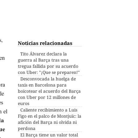
s,
Noticias relacionadas
Tito Álvarez declara la
 en
guerra al Barça tras una
tregua fallida por su acuerdo
con Uber: "¡Que se preparen!"
Desconvocada la huelga de
ra
taxis en Barcelona para
boicotear el acuerdo del Barça
le
con Uber por 12 millones de
es
euros
Caliente recibimiento a Luis
n el
Figo en el palco de Montjuïc: la
da
afición del Barça ni olvida ni
ue
perdona
El Barça tiene un valor total
e