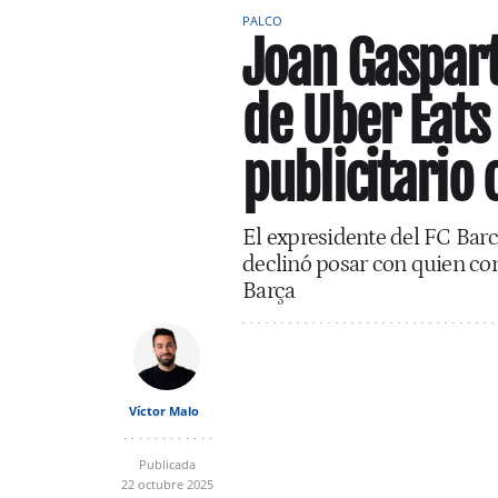
PALCO
Joan Gaspart
de Uber Eats
publicitario 
El expresidente del FC Barc
declinó posar con quien con
Barça
Víctor Malo
Publicada
22 octubre 2025