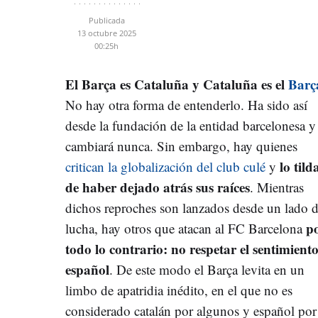
Publicada
13 octubre 2025
00:25h
El Barça es Cataluña y Cataluña es el
Barç
No hay otra forma de entenderlo. Ha sido así
desde la fundación de la entidad barcelonesa y
cambiará nunca. Sin embargo, hay quienes
lo tild
critican la globalización del club culé
y
de haber dejado atrás sus raíces
. Mientras
dichos reproches son lanzados desde un lado d
p
lucha, hay otros que atacan al FC Barcelona
todo lo contrario: no respetar el sentimient
español
. De este modo el Barça levita en un
limbo de apatridia inédito, en el que no es
considerado catalán por algunos y español por