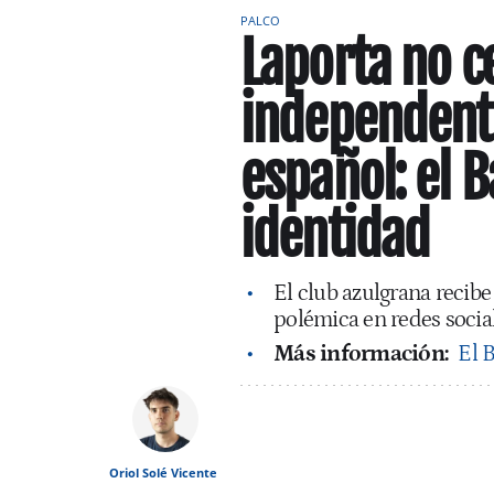
PALCO
Laporta no c
independent
español: el 
identidad
El club azulgrana recibe 
polémica en redes socia
Más información:
El 
Oriol Solé Vicente