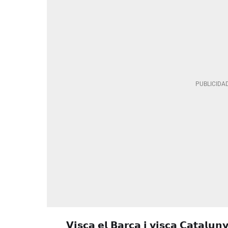
𝗩𝗶𝘀𝗰𝗮 𝗲𝗹 𝗕𝗮𝗿𝗰̧𝗮 𝗶 𝘃𝗶𝘀𝗰𝗮 𝗖𝗮𝘁𝗮𝗹𝘂𝗻