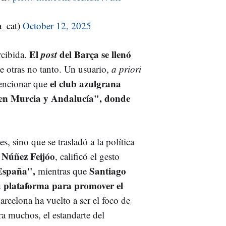
_cat)
October 12, 2025
El
post
del Barça se llenó
rcibida.
ue otras no tanto. Un usuario,
a priori
el club azulgrana
encionar que
o en Murcia y Andalucía", donde
, sino que se trasladó a la política
 Núñez Feijóo
, calificó el gesto
 España",
Santiago
mientras que
u plataforma para promover el
rcelona ha vuelto a ser el foco de
ra muchos, el estandarte del