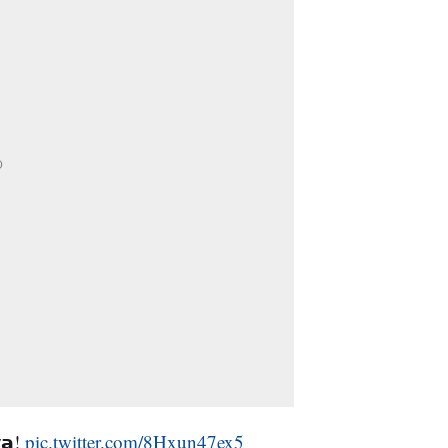
𝘆𝗮!
pic.twitter.com/8Hxun47ex5