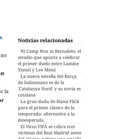
a
.
Noticias relacionadas
Ni Camp Nou ni Bernabéu: el
 no
estadio que apunta a celebrar
el primer duelo entre Lamine
Yamal y Leo Messi
an
La nueva estrella del Barça
de balonmano es de la
'Catalunya Nord' y su novia es
e la
catalana
or
La gran duda de Hansi Flick
o
para el primer clásico de la
temporada: alternativa a la
desesperada
El Virus FIFA se cobra tres
víctimas del Real Madrid antes
del clásico: peligra una estrella