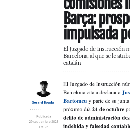
comisiones il
Barça: prosp
impulsada p
El Juzgado de Instrucción n
Barcelona, al que se le atri
catalán
El Juzgado de Instrucción nú
Jos
Barcelona cita a declarar a
Bartomeu
y parte de su junta 
Gerard Boada
24 de octubre
próximo día
p
delito de administración des
Publicada
29 septiembre 2025
indebida y falsedad contabl
17:12h