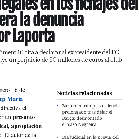
egales en los fichajes del
era la denuncia
or Laporta
úmero 16 cita a declarar al expresidente del FC
buye un perjuicio de 30 millones de euros al club
mero 16 de
Noticias relacionadas
ep Maria
Bartomeu rompe su silencio
directiva el
prolongado tras dejar el
presunto
or un
Barça: desmontado
leal, apropiación
el ‘caso Negreira’
e
. El autor de la
Día judicial en la previa del