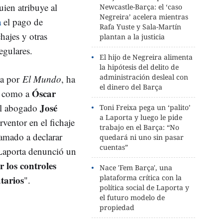
uien atribuye al
Newcastle-Barça: el ‘caso
Negreira’ acelera mientras
a
el pago de
Rafa Yuste y Sala-Martín
hajes y otras
plantan a la justicia
egulares.
El hijo de Negreira alimenta
la hipótesis del delito de
administración desleal con
da por
El Mundo
, ha
el dinero del Barça
Óscar
u como a
José
 El abogado
Toni Freixa pega un ‘palito’
a Laporta y luego le pide
erventor en el fichaje
trabajo en el Barça: “No
amado a declarar
quedará ni uno sin pasar
cuentas”
 Laporta denunció un
r los controles
Nace 'Fem Barça', una
plataforma crítica con la
tarios
".
política social de Laporta y
el futuro modelo de
propiedad