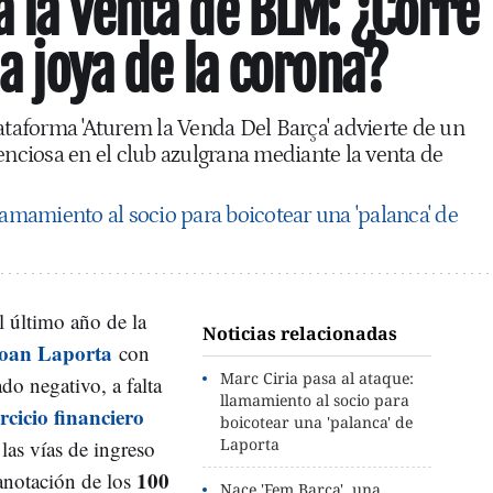
a la venta de BLM: ¿Corre
la joya de la corona?
lataforma 'Aturem la Venda Del Barça' advierte de un
enciosa en el club azulgrana mediante la venta de
lamamiento al socio para boicotear una 'palanca' de
 último año de la
Noticias relacionadas
oan Laporta
con
Marc Ciria pasa al ataque:
do negativo, a falta
llamamiento al socio para
ercicio financiero
boicotear una 'palanca' de
Laporta
las vías de ingreso
100
anotación de los
Nace 'Fem Barça', una