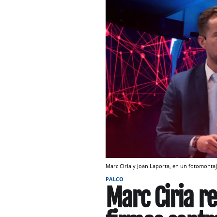
Marc Ciria y Joan Laporta, en un fotomonta
PALCO
Marc Ciria r