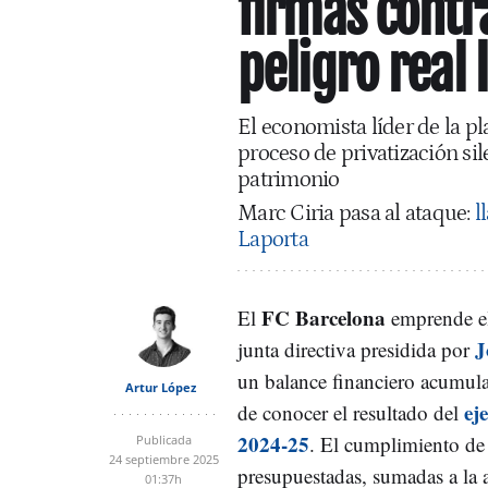
firmas contr
peligro real 
El economista líder de la p
proceso de privatización sil
patrimonio
Marc Ciria pasa al ataque:
l
Laporta
FC Barcelona
El
emprende el
J
junta directiva presidida por
un balance financiero acumula
Artur López
ej
de conocer el resultado del
2024-25
. El cumplimiento de 
Publicada
24 septiembre 2025
presupuestadas, sumadas a la 
01:37h