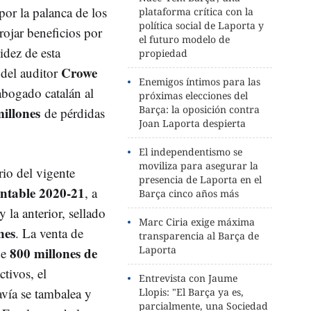
por la palanca de los
plataforma crítica con la
política social de Laporta y
rojar beneficios por
el futuro modelo de
idez de esta
propiedad
Crowe
del auditor
Enemigos íntimos para las
abogado catalán al
próximas elecciones del
Barça: la oposición contra
illones
de pérdidas
Joan Laporta despierta
El independentismo se
moviliza para asegurar la
rio del vigente
presencia de Laporta en el
ntable 2020-21
, a
Barça cinco años más
y la anterior, sellado
Marc Ciria exige máxima
nes
. La venta de
transparencia al Barça de
Laporta
800 millones de
de
ctivos, el
Entrevista con Jaume
avía se tambalea y
Llopis: "El Barça ya es,
parcialmente, una Sociedad