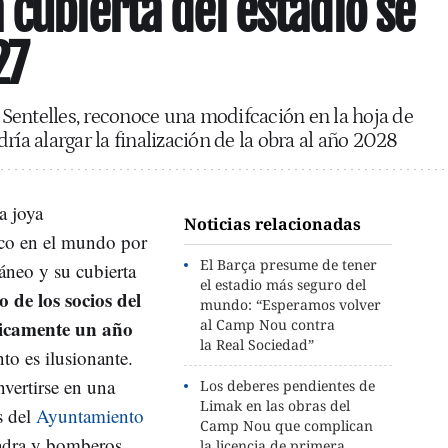
 cubierta del estadio se
27
n Sentelles, reconoce una modifcación en la hoja de
ría alargar la finalización de la obra al año 2028
a joya
Noticias relacionadas
ico en el mundo por
El Barça presume de tener
áneo y su cubierta
el estadio más seguro del
o de los socios del
mundo: “Esperamos volver
ticamente un año
al Camp Nou contra
la Real Sociedad”
nto es ilusionante.
vertirse en una
Los deberes pendientes de
Limak en las obras del
s del
Ayuntamiento
Camp Nou que complican
adra y bomberos.
la licencia de primera