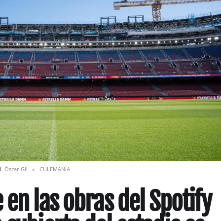
d
Òscar Gil
CULEMANÍA
 en las obras del Spotify