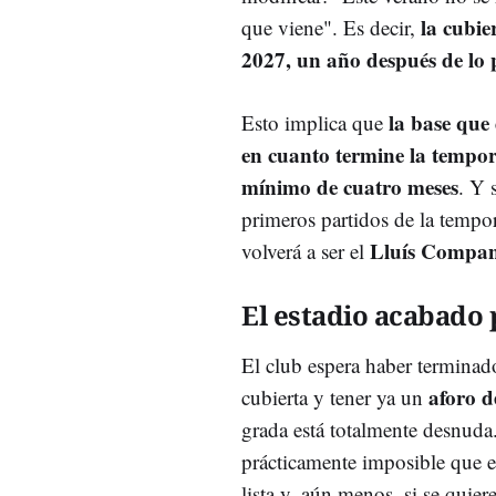
la cubie
que viene". Es decir,
2027, un año después de lo 
la base que
Esto implica que
en cuanto termine la tempo
mínimo de cuatro meses
. Y 
primeros partidos de la temp
Lluís Compan
volverá a ser el
El estadio acabado 
El club espera haber terminado 
aforo d
cubierta y tener ya un
grada está totalmente desnuda.
prácticamente imposible que en
lista y, aún menos, si se quier