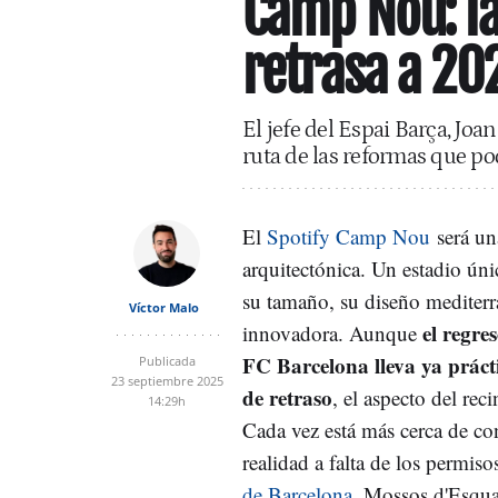
Camp Nou: la
retrasa a 20
El jefe del Espai Barça, Joa
ruta de las reformas que pod
El
Spotify Camp Nou
será un
arquitectónica. Un estadio ún
su tamaño, su diseño mediterr
Víctor Malo
el regres
innovadora. Aunque
FC Barcelona lleva ya prác
Publicada
23 septiembre 2025
de retraso
, el aspecto del reci
14:29h
Cada vez está más cerca de con
realidad a falta de los permiso
de Barcelona
, Mossos d'Esqu