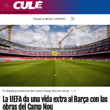
Leer en Castellano
Pásate al MODO AHORRO
El césped provisional del nuevo Camp Nou en obras
FCB
La UEFA da una vida extra al Barça con las
obras del Camp Nou