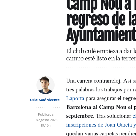
Camp Nou a 
regreso de la
Ayuntamient
El club culé empieza a dar 
campo esté listo en la terce
Una carrera contrarreloj. Así s
tres palabras los trabajos por 
el regr
Laporta
para asegurar
Oriol Solé Vicente
Barcelona al Camp Nou el 
septiembre
. Tras solucionar
e
Publicada
18 agosto 2025
inscripciones de Joan García 
19:16h
quedan varias carpetas pendie