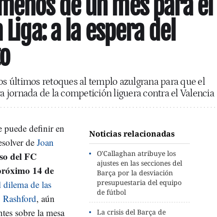
menos de un mes para el
 Liga: a la espera del
o
los últimos retoques al templo azulgrana para que el
ra jornada de la competición liguera contra el Valencia
e puede definir en
Noticias relacionadas
resolver de
Joan
O'Callaghan atribuye los
eso del FC
ajustes en las secciones del
próximo 14 de
Barça por la desviación
presupuestaria del equipo
l dilema de las
de fútbol
y Rashford
, aún
ntes sobre la mesa
La crisis del Barça de