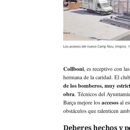
Los accesos del nuevo Camp Nou, limpios
Collboni
, es receptivo con l
hermana de la caridad. El clu
de los bomberos, muy estric
obra
.
Técnicos del Ayuntamie
accesos
Barça mejore los
al e
obstáculos que ralenticen amb
Deberes hechos y p