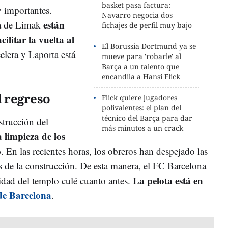
basket pasa factura:
y importantes.
Navarro negocia dos
están
ra de Limak
fichajes de perfil muy bajo
ilitar la vuelta al
El Borussia Dortmund ya se
celera y Laporta está
mueve para 'robarle' al
Barça a un talento que
encandila a Hansi Flick
l regreso
Flick quiere jugadores
polivalentes: el plan del
técnico del Barça para dar
strucción del
más minutos a un crack
a limpieza de los
o
. En las recientes horas, los obreros han despejado las
s de la construcción. De esta manera, el FC Barcelona
La pelota está en
lidad del templo culé cuanto antes.
de Barcelona
.