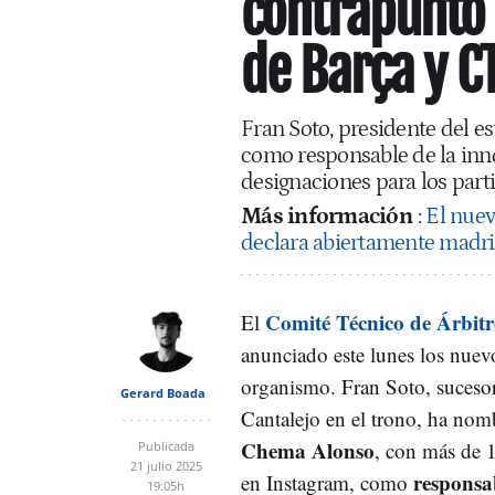
contrapunto 
de Barça y C
Fran Soto, presidente del e
como responsable de la inno
designaciones para los part
Más información
:
El nuev
declara abiertamente madri
Comité Técnico de Árbit
El
anunciado este lunes los nue
organismo. Fran Soto, suceso
Gerard Boada
Cantalejo en el trono, ha no
Chema Alonso
, con más de 
Publicada
21 julio 2025
responsa
en Instagram, como
19:05h