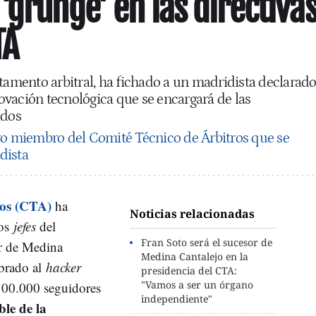
'grunge' en las directiva
TA
stamento arbitral, ha fichado a un madridista declarad
vación tecnológica que se encargará de las
idos
o miembro del Comité Técnico de Árbitros que se
dista
ros (CTA)
ha
Noticias relacionadas
vos
jefes
del
Fran Soto será el sucesor de
r de Medina
Medina Cantalejo en la
mbrado al
hacker
presidencia del CTA:
"Vamos a ser un órgano
100.000 seguidores
independiente"
ble de la