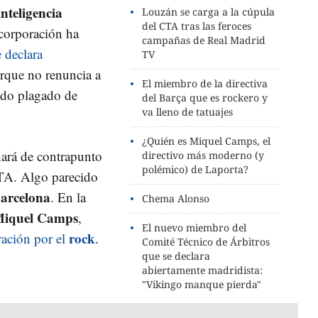
inteligencia
Louzán se carga a la cúpula
del CTA tras las feroces
corporación ha
campañas de Real Madrid
e declara
TV
rque no renuncia a
El miembro de la directiva
do plagado de
del Barça que es rockero y
va lleno de tatuajes
¿Quién es Miquel Camps, el
hará de contrapunto
directivo más moderno (y
polémico) de Laporta?
CTA. Algo parecido
Barcelona
. En la
Chema Alonso
iquel Camps
,
El nuevo miembro del
rock
ración por el
.
Comité Técnico de Árbitros
que se declara
abiertamente madridista:
"Vikingo manque pierda"