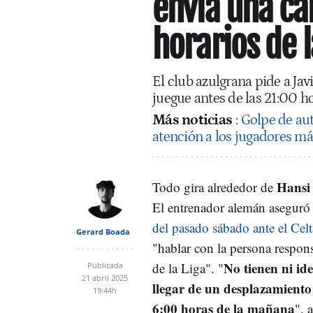
envía una ca
horarios de l
El club azulgrana pide a Jav
juegue antes de las 21:00 h
Más noticias
:
Golpe de aut
atención a los jugadores má
Hansi 
Todo gira alrededor de
El entrenador alemán asegur
del pasado sábado ante el Celt
Gerard Boada
"hablar con la persona respons
No tienen ni ide
de la Liga". "
Publicada
21 abril 2025
llegar de un desplazamiento 
19:44h
6:00 horas de la mañana
", 