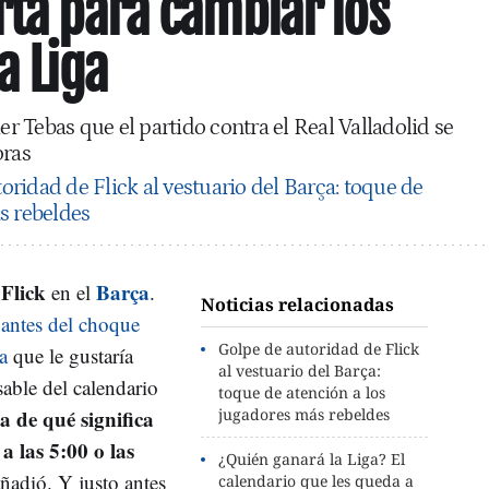
rta para cambiar los
a Liga
ier Tebas que el partido contra el Real Valladolid se
oras
oridad de Flick al vestuario del Barça: toque de
s rebeldes
Flick
Barça
en el
.
Noticias relacionadas
ó
antes del choque
Golpe de autoridad de Flick
a
que le gustaría
al vestuario del Barça:
able del calendario
toque de atención a los
a de qué significa
jugadores más rebeldes
a las 5:00 o las
¿Quién ganará la Liga? El
añadió. Y justo antes
calendario que les queda a