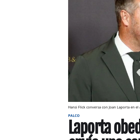
Hansi Flick conversa con Joan Laporta en el 
PALCO
Laporta obede