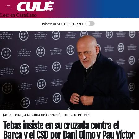
Leer en Castellano
Pásate al MODO AHORRO
Javier Tebas, a la salida de la reunión con la RFEF
EFE
Tebas insiste en su cruzada contra el
Barça y el CSD por Dani Olmo y Pau Víctor