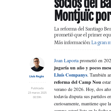
socios del Ba
Montjuïc por
La reforma del Santiago Ber
prometió que el primer equ
Más información:
La gran m
Joan Laporta
prometió en 202
jugaría un año y pocos mese
Lluís Companys
. También a
Lluís Regàs
reforma del Camp Nou
estar
verano de 2026. Hoy, dos año
Publicada
23 marzo 2025
todavía disputa sus partidos e
00:59h
curiosamente, mantiene que la
campo estará lista en la fecha 