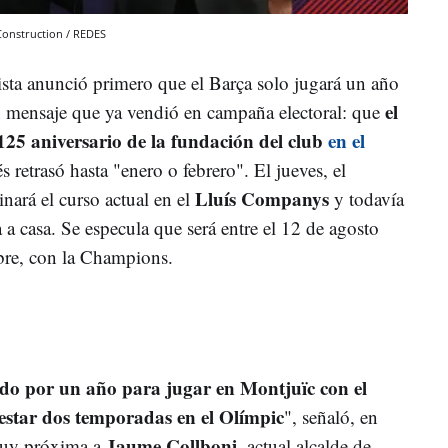
Construction / REDES
sta anunció primero que el Barça solo jugará un año
el
n mensaje que ya vendió en campaña electoral: que
125 aniversario de la fundación del club
en el
s retrasó hasta "enero o febrero". El jueves, el
Lluís Companys
ará el curso actual en el
y todavía
a a casa. Se especula que será entre el 12 de agosto
ubre, con la Champions.
do por un año para jugar en Montjuïc con el
estar dos temporadas en el Olímpic
", señaló, en
Jaume Collboni
muy próxima a
, actual alcalde de