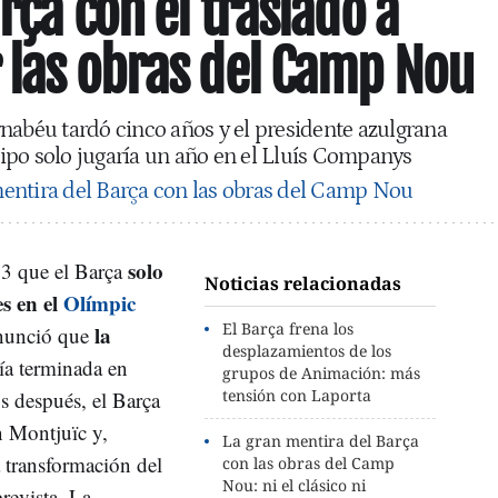
rça con el traslado a
 las obras del Camp Nou
nabéu tardó cinco años y el presidente azulgrana
ipo solo jugaría un año en el Lluís Companys
entira del Barça con las obras del Camp Nou
solo
3 que el Barça
Noticias relacionadas
s en el
Olímpic
El Barça frena los
la
nunció que
desplazamientos de los
ía terminada en
grupos de Animación: más
tensión con Laporta
s después, el Barça
n Montjuïc y,
La gran mentira del Barça
 transformación del
con las obras del Camp
Nou: ni el clásico ni
prevista. La