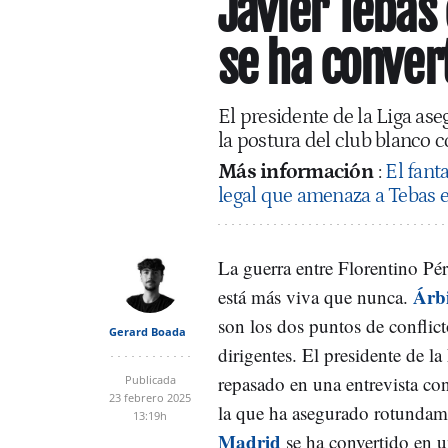
Javier Tebas
se ha conver
El presidente de la Liga a
la postura del club blanco c
Más información
:
El fant
legal que amenaza a Tebas e
La guerra entre Florentino Pé
Árbi
está más viva que nunca.
son los dos puntos de conflict
Gerard Boada
dirigentes. El presidente de la
repasado en una entrevista c
Publicada
23 febrero 2025
la que ha asegurado rotundam
13:19h
Madrid
se ha convertido en u