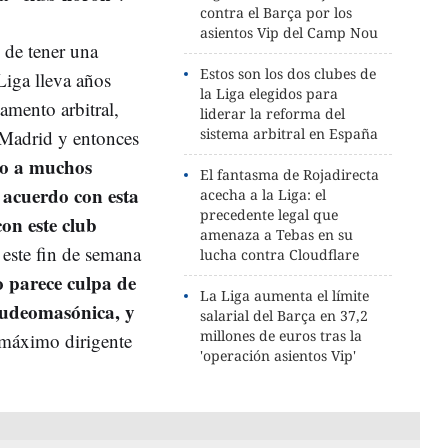
contra el Barça por los
asientos Vip del Camp Nou
 de tener una
Estos son los dos clubes de
Liga lleva años
la Liga elegidos para
amento arbitral,
liderar la reforma del
sistema arbitral en España
 Madrid y entonces
o a muchos
El fantasma de Rojadirecta
 acuerdo con esta
acecha a la Liga: el
precedente legal que
con este club
amenaza a Tebas en su
 este fin de semana
lucha contra Cloudflare
o parece culpa de
La Liga aumenta el límite
judeomasónica, y
salarial del Barça en 37,2
millones de euros tras la
l máximo dirigente
'operación asientos Vip'