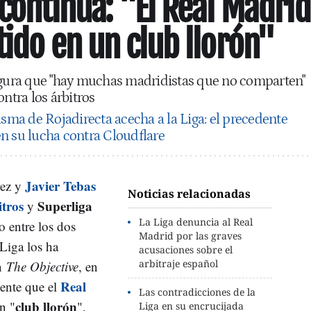
 continúa: "El Real Madrid
tido en un club llorón"
segura que "hay muchas madridistas que no comparten"
ontra los árbitros
asma de Rojadirecta acecha a la Liga: el precedente
n su lucha contra Cloudflare
Javier Tebas
rez y
Noticias relacionadas
tros
Superliga
y
La Liga denuncia al Real
o entre los dos
Madrid por las graves
 Liga los ha
acusaciones sobre el
arbitraje español
on
The Objective
, en
Real
ente que el
Las contradicciones de la
club llorón
n "
".
Liga en su encrucijada