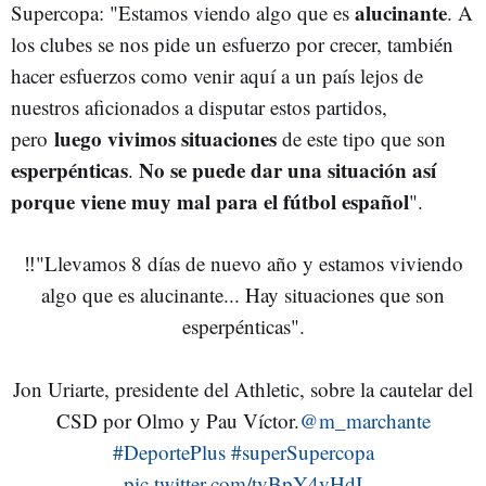
alucinante
Supercopa: "E
stamos viendo algo que es
. A
los clubes se nos pide un esfuerzo por crecer, también
hacer esfuerzos como venir aquí a un país lejos de
nuestros aficionados a disputar estos partidos,
luego vivimos situaciones
pero
de este tipo que son
esperpénticas
No
se puede dar una situación así
.
porque viene muy mal para el fútbol español
".
‼️"Llevamos 8 días de nuevo año y estamos viviendo
algo que es alucinante... Hay situaciones que son
esperpénticas".
Jon Uriarte, presidente del Athletic, sobre la cautelar del
CSD por Olmo y Pau Víctor.
@m_marchante
#DeportePlus
#superSupercopa
pic.twitter.com/tvBpY4vHdI