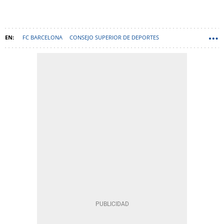
FC BARCELONA
CONSEJO SUPERIOR DE DEPORTES
RCD ESPANYOL
LA LIGA
REAL FEDERACIÓN ESPAÑOLA DE FÚTBOL (RFEF)
DANI OLMO