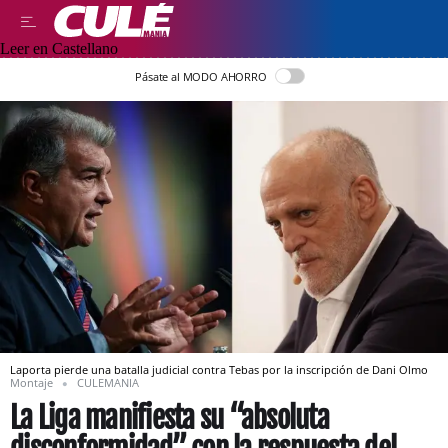
Leer en Castellano
Pásate al MODO AHORRO
Laporta pierde una batalla judicial contra Tebas por la inscripción de Dani Olmo
Montaje
CULEMANIA
La Liga manifiesta su “absoluta