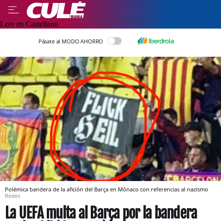
Leer en Castellano
Pásate al MODO AHORRO
Polémica bandera de la afición del Barça en Mónaco con referencias al nazismo
Redes
La UEFA multa al Barça por la bandera