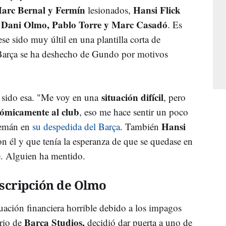
Marc Bernal y Fermín
Hansi Flick
lesionados,
, Dani Olmo, Pablo Torre y Marc Casadó
. Es
 sido muy últil en una plantilla corta de
l Barça se ha deshecho de Gundo por motivos
situación difícil
a sido esa. "Me voy en una
, pero
ómicamente al club
, eso me hace sentir un poco
Hansi
alemán en
su despedida del Barça
. También
 él y que tenía la esperanza de que se quedase en
le. Alguien ha mentido.
nscripción de Olmo
uación financiera horrible debido a los impagos
Barça Studios,
ario de
decidió dar puerta a uno de