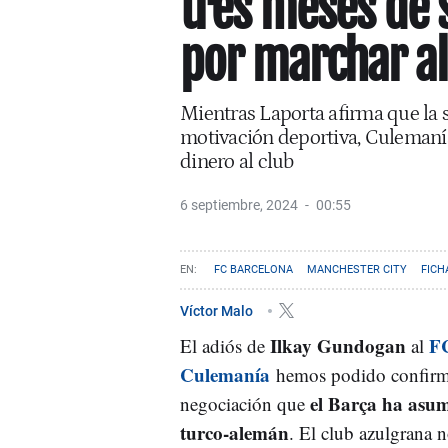
tres meses de 
por marchar al
Mientras Laporta afirma que la s
motivación deportiva, Culemanía
dinero al club
6 septiembre, 2024
00:55
FC BARCELONA
MANCHESTER CITY
FICH
Víctor Malo
Ilkay Gundogan
FC
El adiós de
al
Culemanía
hemos podido confirmar
el Barça ha asumi
negociación que
turco-alemán
. El club azulgrana n