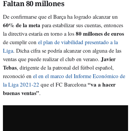
Faltan 80 millones
De confirmarse que el Barça ha logrado alcanzar un
60% de la meta
para estabilizar sus cuentas, entonces
80 millones de euros
la directiva estaría en torno a los
de cumplir con
el plan de viabilidad presentado a la
Liga
. Dicha cifra se podría alcanzar con alguna de las
Javier
ventas que puede realizar el club en verano.
Tebas
, dirigente de la patronal del fútbol español,
reconoció en
el en el marco del Informe Económico de
“va a hacer
la Liga 2021-22
que el FC Barcelona
buenas ventas”
.