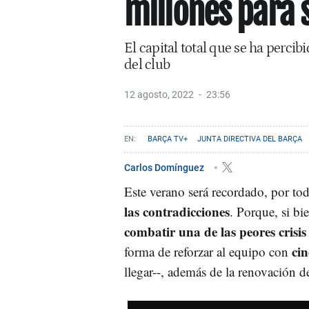
millones para s
El capital total que se ha percib
del club
12 agosto, 2022
23:56
BARÇA TV+
JUNTA DIRECTIVA DEL BARÇA
Carlos Domínguez
Este verano será recordado, por to
las contradicciones
. Porque, si bi
combatir una de las peores crisi
cin
forma de reforzar al equipo con
llegar--, además de la renovación d