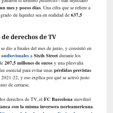
 ganaron el término
palancas
-- han inyectado
 un mes y pocos días
. Una cifra que se refiere a
637,5
 grado de liquidez sea en realidad de
% de derechos de TV
se dio a finales del mes de junio, y consistió en
 audiovisuales
Sixth Street
a
durante los
207,5 millones de euros
 de
y una plusvalía
pérdidas previstas
ue esencial para evitar unas
2021-22, y eso explica por qué se activó justo
unto de cerrarse.
FC Barcelona
los derechos de TV, el
movilizó
anca con la misma inversora norteamericana
.