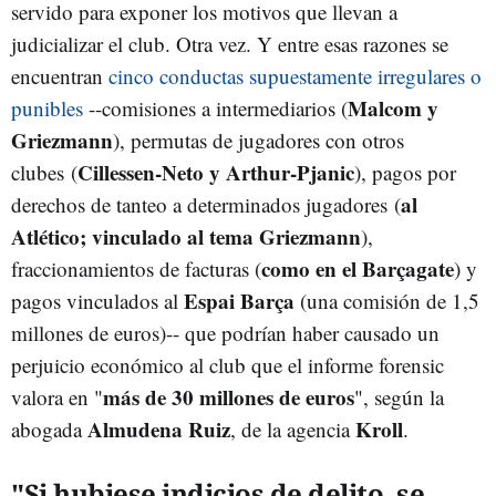
servido para exponer los motivos que llevan a
judicializar el club. Otra vez. Y entre esas razones se
encuentran
cinco conductas supuestamente irregulares o
Malcom y
punibles
--comisiones a intermediarios (
Griezmann
), permutas de jugadores con otros
Cillessen-Neto y Arthur-Pjanic
clubes (
), pagos por
al
derechos de tanteo a determinados jugadores (
Atlético; vinculado al tema Griezmann
),
como en el Barçagate
fraccionamientos de facturas (
) y
Espai Barça
pagos vinculados al
(una comisión de 1,5
millones de euros)-- que podrían haber causado un
perjuicio económico al club que el informe forensic
más de 30 millones de euros
valora en "
", según la
Almudena Ruiz
Kroll
abogada
, de la agencia
.
"Si hubiese indicios de delito, se