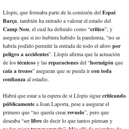
Espai
Llopis, que formaba parte de la comisión del
Barça
, también ha entrado a valorar el estado del
Camp Nou
crítico
, el cual ha definido como “
”, y
asegura que si no hubiera habido la pandemia, “no se
por
habría podido permitir la entrada de todo el aforo
peligro a accidentes
”. Llopis afirma que la actuación
técnicos
reparaciones
hormigón
de los
y las
del “
que
caía a
trozos
con toda
” aseguran que se pueda ir
confianza
al estadio.
criticando
Habrá que estar a la espera de si Llopis sigue
públicamente
a Joan Laporta, pese a asegurar el
revuelo
primero que “no quería crear
”, pero que
libre
deseaba “ser
de decir lo que tantos piensan y
transparencia
poder exigir
”. Más allá de miembro de