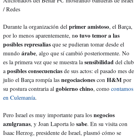
Aficionados del Beitar FC mostrando banderas de Israel
/ Redes
primer amistoso
Durante la organización del
, el Barça,
o tuvo temor a las
por lo menos aparentemente, n
posibles represalias
que se pudieran tomar desde el
árabe
mundo
, algo que sí cambió posteriormente. No
sensibilidad
es la primera vez que se muestra la
del club
posibles
consecuencias
a
de sus actos: el pasado mes de
negociaciones
H&M
julio el Barça rompía las
con
por
gobierno chino
su postura contraria al
, como
contamos
en Culemanía
.
negocios
Pero Israel es muy importante para los
azulgranas
sabe
, y Joan Laporta lo
. En su visita con
Isaac Herzog, presidente de Israel, plasmó cómo se