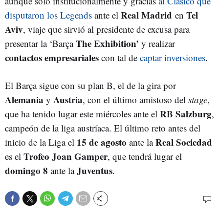
aunque solo institucionalmente y gracias
al Clásico que
Real Madrid
Tel
disputaron los Legends
ante el
en
Aviv
, viaje que sirvió al presidente de excusa para
The Exhibition’
presentar la ‘Barça
y realizar
contactos empresariales
con tal de
captar inversiones
.
El Barça sigue con su plan B, el de la gira por
Alemania
Austria
y
, con el último amistoso del
stage
,
RB Salzburg
que ha tenido lugar este miércoles ante el
,
campeón de la liga austríaca. El último reto antes del
15 de agosto
Real Sociedad
inicio de la Liga el
ante la
Trofeo Joan Gamper
es el
, que tendrá lugar el
domingo 8
Juventus
ante la
.