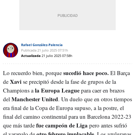
Rafael González-Palencia
Publicada
21 julio 2025
07:51h
Actualizada
21 julio 2025
07:58h
sucedió hace poco.
Lo recuerdo bien, porque
El Barça
Xavi
de
se precipitó desde la fase de grupos de la
la Europa League
Champions a
para caer en brazos
Manchester United
del
. Un duelo que en otros tiempos
era final de la Copa de Europa supuso, a la postre, el
final del camino continental para un Barcelona 2022-23
fue campeón de Liga
que más tarde
pero antes sufrió
otro febrero implacable.
el varapalo de
Los azulgranas