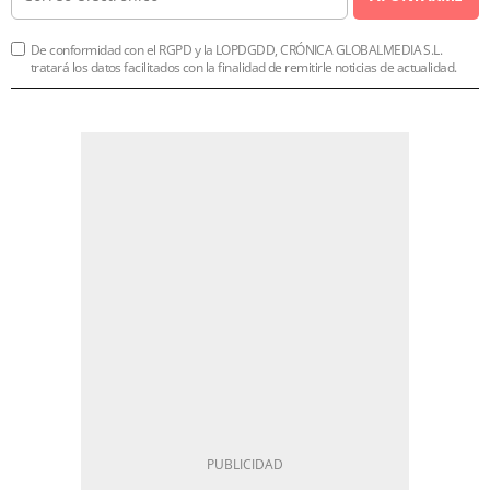
De conformidad con el RGPD y la LOPDGDD, CRÓNICA GLOBALMEDIA S.L.
tratará los datos facilitados con la finalidad de remitirle noticias de actualidad.