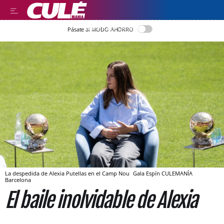
LLEGIR EN CATALÀ
Pásate al MODO AHORRO
La despedida de Alexia Putellas en el Camp Nou
Gala Espín
CULEMANÍA
Barcelona
El baile inolvidable de Alexia