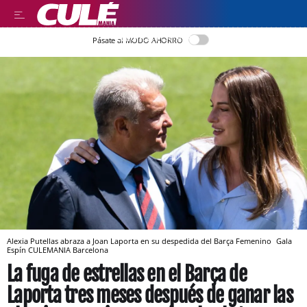
LLEGIR EN CATALÀ
Pásate al MODO AHORRO
Alexia Putellas abraza a Joan Laporta en su despedida del Barça Femenino
Gala
Espín
CULEMANIA
Barcelona
La fuga de estrellas en el Barça de
Laporta tres meses después de ganar las