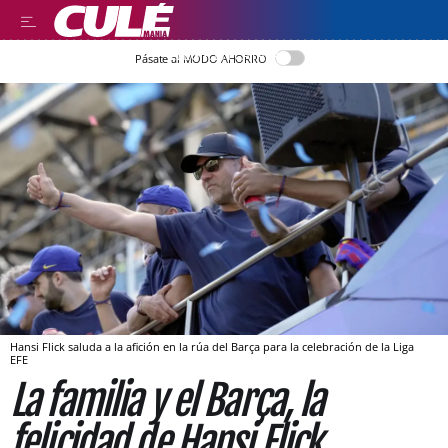
LLEGIR EN CATALÀ
Pásate al MODO AHORRO
Hansi Flick saluda a la afición en la rúa del Barça para la celebración de la Liga
EFE
La familia y el Barça, la
felicidad de Hansi Flick